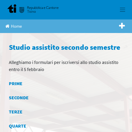
Skip
to
content
Home
Studio assistito secondo semestre
Alleghiamo i formulari per iscriversi allo studio assistito
entro il 5 febbraio
PRIME
SECONDE
TERZE
QUARTE