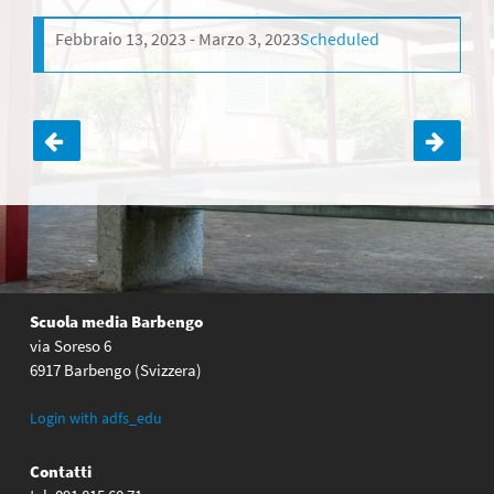
Febbraio 13, 2023
Marzo 3, 2023
Scheduled
Navigazione
articoli
Scuola media Barbengo
via Soreso 6
6917 Barbengo (Svizzera)
Login with adfs_edu
Contatti