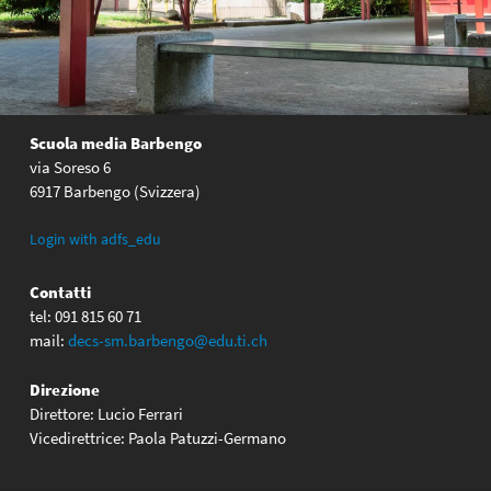
Scuola media Barbengo
via Soreso 6
6917 Barbengo (Svizzera)
Login with adfs_edu
Contatti
tel: 091 815 60 71
mail:
decs-sm.barbengo@edu.ti.ch
Direzione
Direttore: Lucio Ferrari
Vicedirettrice: Paola Patuzzi-Germano