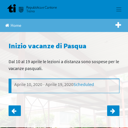
Skip
to
content
Home
Inizio vacanze di Pasqua
Dal 10 al 19 aprile le lezioni a distanza sono sospese per le
vacanze pasquali.
Aprile 10, 2020
Aprile 19, 2020
Scheduled
Navigazione
articoli