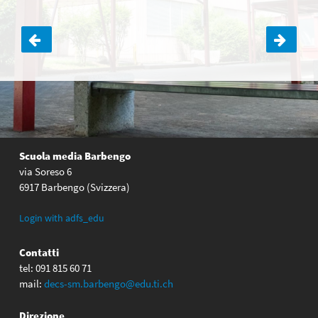
Navigazione
articoli
Scuola media Barbengo
via Soreso 6
6917 Barbengo (Svizzera)
Login with adfs_edu
Contatti
tel: 091 815 60 71
mail:
decs-sm.barbengo@edu.ti.ch
Direzione