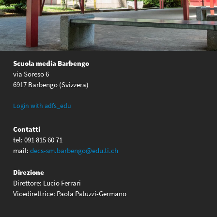
Scuola media Barbengo
via Soreso 6
6917 Barbengo (Svizzera)
Login with adfs_edu
Contatti
tel: 091 815 60 71
mail:
decs-sm.barbengo@edu.ti.ch
Direzione
Direttore: Lucio Ferrari
Vicedirettrice: Paola Patuzzi-Germano