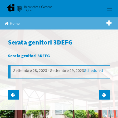
Skip
to
content
Home
Serata genitori 3DEFG
Serata genitori 3DEFG
Settembre 28, 2023
Settembre 29, 2023
Scheduled
Navigazione
articoli