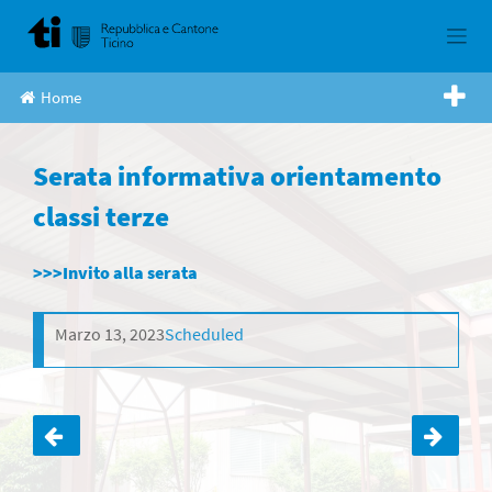
Skip
to
content
Home
Serata informativa orientamento
classi terze
>>>Invito alla serata
Marzo 13, 2023
Scheduled
Navigazione
articoli