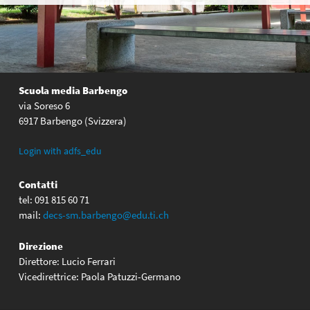
Scuola media Barbengo
via Soreso 6
6917 Barbengo (Svizzera)
Login with adfs_edu
Contatti
tel: 091 815 60 71
mail:
decs-sm.barbengo@edu.ti.ch
Direzione
Direttore: Lucio Ferrari
Vicedirettrice: Paola Patuzzi-Germano